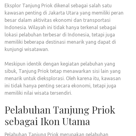
Eksplor Tanjung Priok dikenal sebagai salah satu
kawasan penting di Jakarta Utara yang memiliki peran
besar dalam aktivitas ekonomi dan transportasi
Indonesia. Wilayah ini tidak hanya terkenal sebagai
lokasi pelabuhan terbesar di Indonesia, tetapi juga
memiliki beberapa destinasi menarik yang dapat di
kunjungi wisatawan.
Meskipun identik dengan kegiatan pelabuhan yang
sibuk, Tanjung Priok tetap menawarkan sisi lain yang
menarik untuk dieksplorasi. Oleh karena itu, kawasan
ini tidak hanya penting secara ekonomi, tetapi juga
memiliki nilai wisata tersendiri.
Pelabuhan Tanjung Priok
sebagai Ikon Utama
Pelabuhan Tanjung Priok merupakan pelabuhan