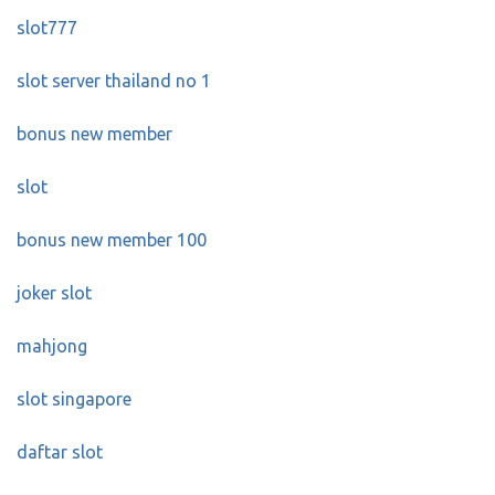
slot777
slot server thailand no 1
bonus new member
slot
bonus new member 100
joker slot
mahjong
slot singapore
daftar slot