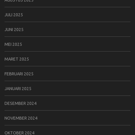
AGUSTUS 2025
JULI 2025
JUNI 2025
MEI 2025
MARET 2025
FEBRUARI 2025
JANUARI 2025
DESEMBER 2024
NOVEMBER 2024
OKTOBER 2024