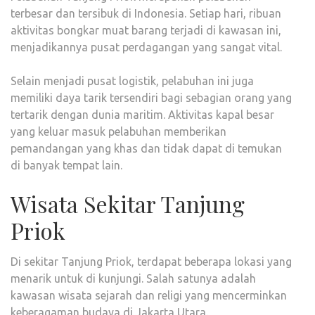
terbesar dan tersibuk di Indonesia. Setiap hari, ribuan
aktivitas bongkar muat barang terjadi di kawasan ini,
menjadikannya pusat perdagangan yang sangat vital.
Selain menjadi pusat logistik, pelabuhan ini juga
memiliki daya tarik tersendiri bagi sebagian orang yang
tertarik dengan dunia maritim. Aktivitas kapal besar
yang keluar masuk pelabuhan memberikan
pemandangan yang khas dan tidak dapat di temukan
di banyak tempat lain.
Wisata Sekitar Tanjung
Priok
Di sekitar Tanjung Priok, terdapat beberapa lokasi yang
menarik untuk di kunjungi. Salah satunya adalah
kawasan wisata sejarah dan religi yang mencerminkan
keberagaman budaya di Jakarta Utara.