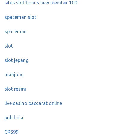
situs slot bonus new member 100
spaceman slot
spaceman
slot
slot jepang
mahjong
slot resmi
live casino baccarat online
judi bola
CRS99