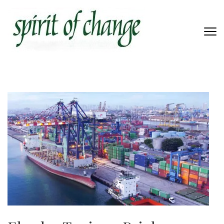
Lompat
ke
konten
SPIRIT OF
(Tekan
CHANGE
Enter)