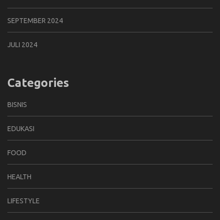
SEPTEMBER 2024
JULI 2024
Categories
BISNIS
EDUKASI
FOOD
HEALTH
LIFESTYLE