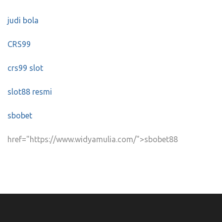
judi bola
CRS99
crs99 slot
slot88 resmi
sbobet
href="https://www.widyamulia.com/">sbobet88