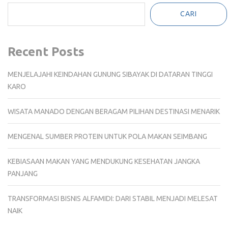
CARI
Recent Posts
MENJELAJAHI KEINDAHAN GUNUNG SIBAYAK DI DATARAN TINGGI
KARO
WISATA MANADO DENGAN BERAGAM PILIHAN DESTINASI MENARIK
MENGENAL SUMBER PROTEIN UNTUK POLA MAKAN SEIMBANG
KEBIASAAN MAKAN YANG MENDUKUNG KESEHATAN JANGKA
PANJANG
TRANSFORMASI BISNIS ALFAMIDI: DARI STABIL MENJADI MELESAT
NAIK