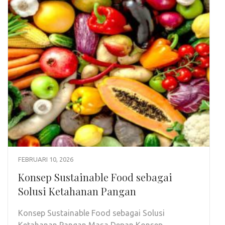
FEBRUARI 10, 2026
Konsep Sustainable Food sebagai
Solusi Ketahanan Pangan
Konsep Sustainable Food sebagai Solusi