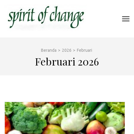
Lompat
ke
konten
SPIRIT OF
(Tekan
CHANGE
Enter)
Beranda
>
2026
>
Februari
Februari 2026