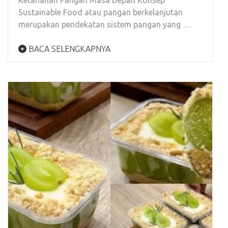
Ketahanan Pangan Masa Depan Konsep
Sustainable Food atau pangan berkelanjutan
merupakan pendekatan sistem pangan yang …
BACA SELENGKAPNYA