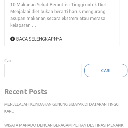
10 Makanan Sehat Bernutrisi Tinggi untuk Diet
Menjalani diet bukan berarti harus mengurangi
asupan makanan secara ekstrem atau merasa
kelaparan …
BACA SELENGKAPNYA
Cari
CARI
Recent Posts
MENJELAJAHI KEINDAHAN GUNUNG SIBAYAK DI DATARAN TINGGI
KARO
WISATA MANADO DENGAN BERAGAM PILIHAN DESTINASI MENARIK