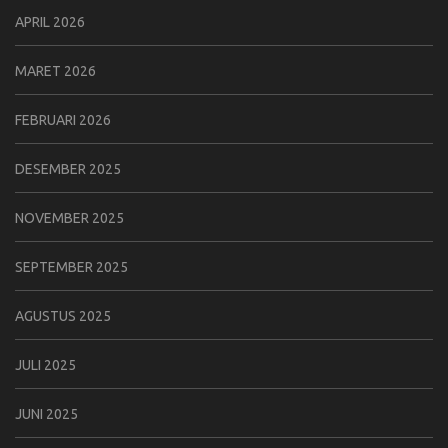
APRIL 2026
MARET 2026
FEBRUARI 2026
DESEMBER 2025
NOVEMBER 2025
SEPTEMBER 2025
AGUSTUS 2025
JULI 2025
JUNI 2025