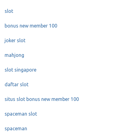
slot
bonus new member 100
joker slot
mahjong
slot singapore
daftar slot
situs slot bonus new member 100
spaceman slot
spaceman