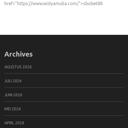
href="https://www.widyamulia.com/">sbobet88
Archives
AGUSTUS 2026
JULI 2026
JUNI 2026
MEI 2026
APRIL 2026