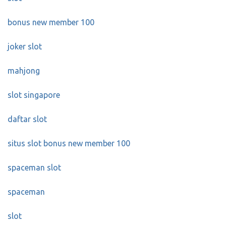
bonus new member 100
joker slot
mahjong
slot singapore
daftar slot
situs slot bonus new member 100
spaceman slot
spaceman
slot