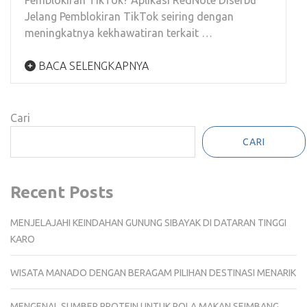
Pemblokiran TikTok? Aplikasi RedNote Diserbu
Jelang Pemblokiran TikTok seiring dengan
meningkatnya kekhawatiran terkait …
BACA SELENGKAPNYA
Cari
CARI
Recent Posts
MENJELAJAHI KEINDAHAN GUNUNG SIBAYAK DI DATARAN TINGGI
KARO
WISATA MANADO DENGAN BERAGAM PILIHAN DESTINASI MENARIK
MENGENAL SUMBER PROTEIN UNTUK POLA MAKAN SEIMBANG