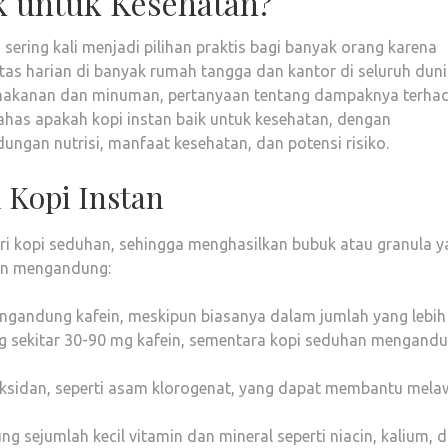
k untuk Kesehatan?
sering kali menjadi pilihan praktis bagi banyak orang karena
tas harian di banyak rumah tangga dan kantor di seluruh duni
 makanan dan minuman, pertanyaan tentang dampaknya terha
ahas apakah kopi instan baik untuk kesehatan, dengan
ngan nutrisi, manfaat kesehatan, dan potensi risiko.
 Kopi Instan
ari kopi seduhan, sehingga menghasilkan bubuk atau granula 
tan mengandung:
mengandung kafein, meskipun biasanya dalam jumlah yang lebih
ng sekitar 30-90 mg kafein, sementara kopi seduhan mengand
oksidan, seperti asam klorogenat, yang dapat membantu mel
g sejumlah kecil vitamin dan mineral seperti niacin, kalium, 