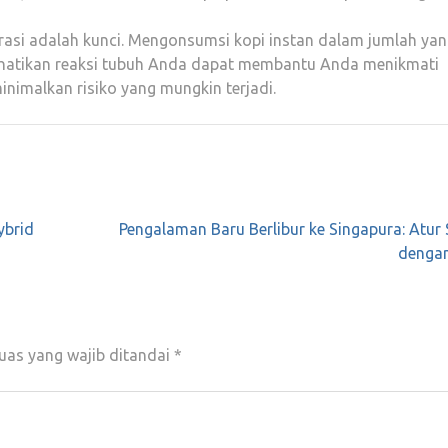
rasi adalah kunci. Mengonsumsi kopi instan dalam jumlah ya
rhatikan reaksi tubuh Anda dapat membantu Anda menikmati
nimalkan risiko yang mungkin terjadi.
ybrid
Pengalaman Baru Berlibur ke Singapura: Atur 
dengan
uas yang wajib ditandai
*