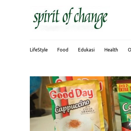
Lompat
ke
konten
SP
(Tekan
Enter)
LifeStyle
Food
Edukasi
Health
O