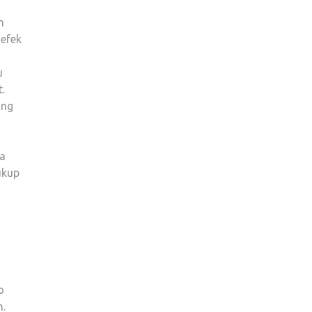
n
 efek
u
.
ang
la
ukup
o
n.