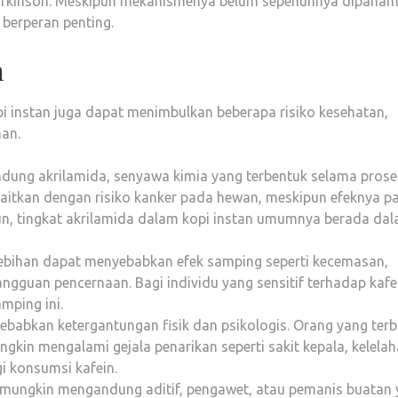
Parkinson. Meskipun mekanismenya belum sepenuhnya dipaham
berperan penting.
n
i instan juga dapat menimbulkan beberapa risiko kesehatan,
han.
ndung akrilamida, senyawa kimia yang terbentuk selama prose
ikaitkan dengan risiko kanker pada hewan, meskipun efeknya p
, tingkat akrilamida dalam kopi instan umumnya berada da
lebihan dapat menyebabkan efek samping seperti kecemasan,
angguan pencernaan. Bagi individu yang sensitif terhadap kafe
mping ini.
ebabkan ketergantungan fisik dan psikologis. Orang yang terb
kin mengalami gejala penarikan seperti sakit kepala, kelelah
 konsumsi kafein.
n mungkin mengandung aditif, pengawet, atau pemanis buatan