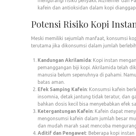
mengurangi risiko penyakit Alzheimer dan 
kafein dan antioksidan dalam kopi dianggap 
Potensi Risiko Kopi Insta
Meski memiliki sejumlah manfaat, konsumsi kop
terutama jika dikonsumsi dalam jumlah berlebi
Kandungan Akrilamida
: Kopi instan menga
pemanggangan biji kopi. Akrilamida telah d
manusia belum sepenuhnya di pahami. Namun
batas aman.
Efek Samping Kafein
: Konsumsi kafein ber
insomnia, detak jantung tidak teratur, dan g
bahkan dosis kecil bisa menyebabkan efek sa
Ketergantungan Kafein
: Kafein dapat meny
mengonsumsi kafein dalam jumlah besar mung
dan mudah marah saat mencoba mengurangi
Aditif dan Pengawet
: Beberapa kopi insta