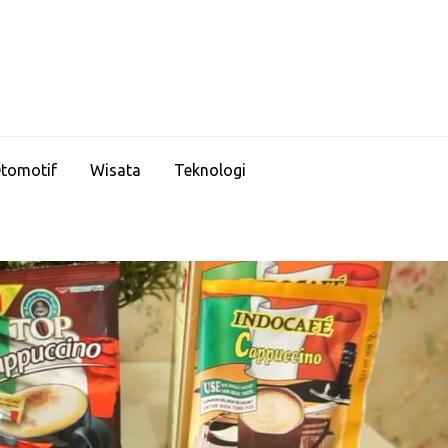
IRIT OF CHANGE
tomotif
Wisata
Teknologi