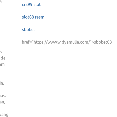
i,
crs99 slot
slot88 resmi
sbobet
href="https://www.widyamulia.com/">sbobet88
s
ada
lam
in,
iasa
an,
 yang