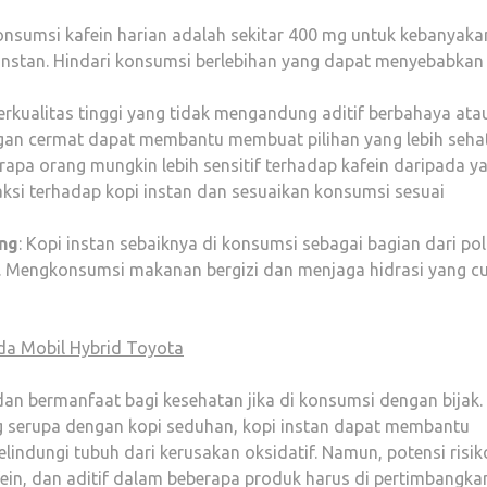
onsumsi kafein harian adalah sekitar 400 mg untuk kebanyaka
 instan. Hindari konsumsi berlebihan yang dapat menyebabkan
 berkualitas tinggi yang tidak mengandung aditif berbahaya ata
an cermat dapat membantu membuat pilihan yang lebih sehat
erapa orang mungkin lebih sensitif terhadap kafein daripada y
aksi terhadap kopi instan dan sesuaikan konsumsi sesuai
ng
: Kopi instan sebaiknya di konsumsi sebagai bagian dari po
. Mengkonsumsi makanan bergizi dan menjaga hidrasi yang c
da Mobil Hybrid Toyota
 dan bermanfaat bagi kesehatan jika di konsumsi dengan bijak.
 serupa dengan kopi seduhan, kopi instan dapat membantu
indungi tubuh dari kerusakan oksidatif. Namun, potensi risik
ein, dan aditif dalam beberapa produk harus di pertimbangka