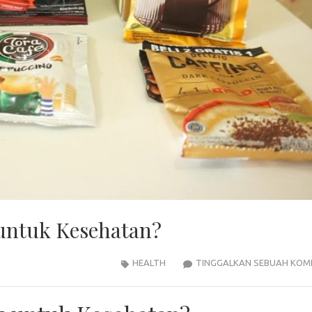
 untuk Kesehatan?
HEALTH
TINGGALKAN SEBUAH KOM