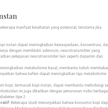
nstan
i beberapa manfaat kesehatan yang potensial, terutama jika
kopi instan dapat meningkatkan kewaspadaan, konsentrasi, da
bekerja dengan memblokir adenosin, neurotransmitter yang
atkan pelepasan neurotransmiter lain seperti dopamin dan
t meningkatkan metabolisme basal, membantu tubuh membaka
enunjukkan bahwa kafein dapat meningkatkan laju metabolisme
lam kopi, termasuk kopi instan, dapat membantu melindungi se
ntioksidan ini juga dikaitkan dengan penurunan risiko berbaga
diabetes tipe 2.
ratif
: Beberapa studi menunjukkan bahwa konsumsi kopi dap